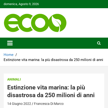
Skip
domenica, Agosto 9, 2026
to
content
Tutelare il nostro Pianeta è la nostra priorità
Ecoo.it
Home
Estinzione vita marina: la più disastrosa da 250 milioni di anni
ANIMALI
Estinzione vita marina: la più
disastrosa da 250 milioni di anni
14 Giugno 2022
Francesca Di Marco