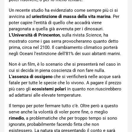
Un recente studio ha evidenziato come sempre più ci si
avvicina ad
un’estinzione di massa della vita marina
. Per
poter capire l’entità di quello che accadrà viene
paragonata a quella già avvenuta per i dinosauri.
L’Università di Princenton
, sulla rivista
Science,
ha
mostrato come i gas serra provocheranno quanto detto
prima, circa nel 2100. Il cambiamento climatico porterà
negli Oceani l’estinzione dell’81% dei suoi abitanti marini.
Non è un film, è lo scenario che si presenterà nel caso in
cui si decida in piena coscienza di non fare nulla.
L’assenza di ossigeno
che si verificherà nelle acque sarà
fatale per tutte le specie che lo vivono. A pagare il prezzo
più caro gli
ecosistemi polari
in quanto non riuscirebbero
ad adattarsi alle elevate temperature.
Il tempo per poter fermare tutto c’è. Oltre però a questo
serve anche la volontà di voler porre fine, o meglio
rimedio
, a problematiche che per troppo tempo si sono
ignorate, probabilmente facendo finta che non
esistessero. La natura sta presentando il conto e sarà