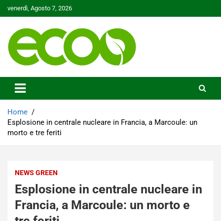
Skip
venerdì, Agosto 7, 2026
to
content
Tutelare il nostro Pianeta è la nostra priorità
Ecoo.it
Home
Esplosione in centrale nucleare in Francia, a Marcoule: un
morto e tre feriti
NEWS GREEN
Esplosione in centrale nucleare in
Francia, a Marcoule: un morto e
tre feriti