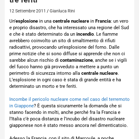
12 Settembre 2011
Gianluca Rini
Un’
esplosione
in una
centrale nucleare
in
Francia
: un vero
e proprio disastro, che ha interessato una regione del Sud
e che è stato determinato da un
incendio
. Le fiamme
avrebbero coinvolto un sito di smaltimento di rifiuti
radioattivi, provocando un’esplosione del forno. Dalle
prime notizie che si sono diffuse si apprende che non ci
sarebbe alcun rischio di
contaminazione
, anche se i vigili
del fuoco hanno già provveduto a mettere a punto un
perimetro di sicurezza intorno alla
centrale nucleare
.
L’esplosione in ogni caso è stata di grande entità e ha
determinato un morto e tre feriti.
Incombe il pericolo nucleare come nel caso del terremoto
in Giappone
? È questa sicuramente la domanda che si
stanno facendo in molti, anche perché fra la Francia e
l’Italia c’è poca distanza e l’incubo del disastro nucleare
giapponese non è stato messo ancora nel dimenticatoio.
Adesso la Francia, con il sito di Marcoule, a poche