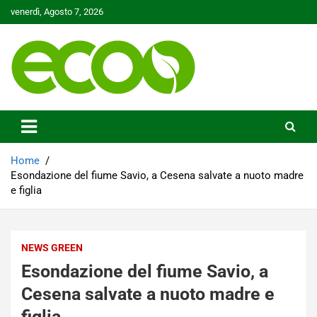
Skip
venerdì, Agosto 7, 2026
to
content
Tutelare il nostro Pianeta è la nostra priorità
Ecoo.it
Home
Esondazione del fiume Savio, a Cesena salvate a nuoto madre
e figlia
NEWS GREEN
Esondazione del fiume Savio, a
Cesena salvate a nuoto madre e
figlia