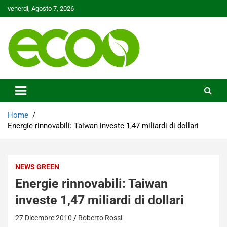
Skip
venerdì, Agosto 7, 2026
to
content
Tutelare il nostro Pianeta è la nostra priorità
Ecoo.it
Home
Energie rinnovabili: Taiwan investe 1,47 miliardi di dollari
NEWS GREEN
Energie rinnovabili: Taiwan
investe 1,47 miliardi di dollari
27 Dicembre 2010
Roberto Rossi