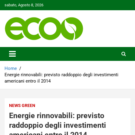
Skip
sabato, Agosto 8, 2026
to
content
Tutelare il nostro Pianeta è la nostra priorità
Ecoo.it
Home
Energie rinnovabili: previsto raddoppio degli investimenti
americani entro il 2014
NEWS GREEN
Energie rinnovabili: previsto
raddoppio degli investimenti
americani entro il 2014