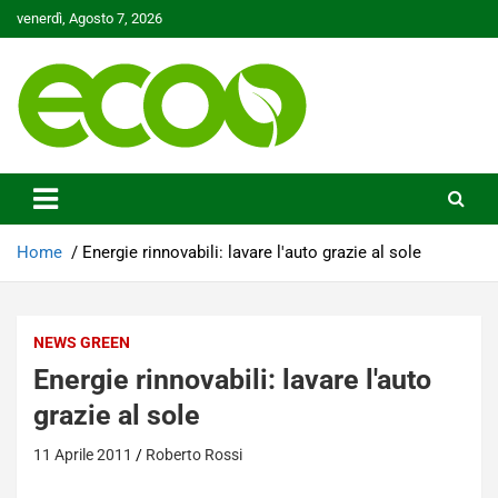
Skip
venerdì, Agosto 7, 2026
to
content
Tutelare il nostro Pianeta è la nostra priorità
Ecoo.it
Home
Energie rinnovabili: lavare l'auto grazie al sole
NEWS GREEN
Energie rinnovabili: lavare l'auto
grazie al sole
11 Aprile 2011
Roberto Rossi