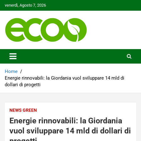
Skip
venerdì, Agosto 7, 2026
to
content
Tutelare il nostro Pianeta è la nostra priorità
Ecoo.it
Home
Energie rinnovabili: la Giordania vuol sviluppare 14 mld di
dollari di progetti
NEWS GREEN
Energie rinnovabili: la Giordania
vuol sviluppare 14 mld di dollari di
progetti