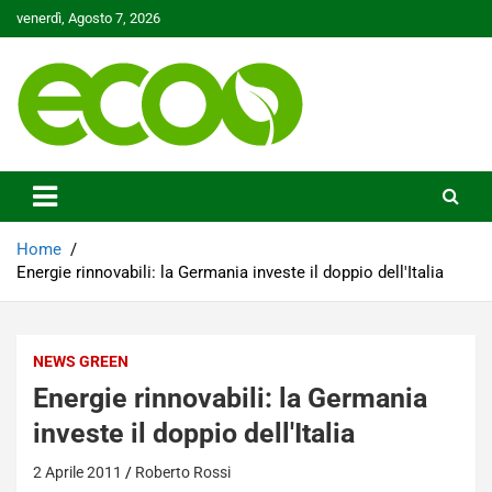
Skip
venerdì, Agosto 7, 2026
to
content
Tutelare il nostro Pianeta è la nostra priorità
Ecoo.it
Home
Energie rinnovabili: la Germania investe il doppio dell'Italia
NEWS GREEN
Energie rinnovabili: la Germania
investe il doppio dell'Italia
2 Aprile 2011
Roberto Rossi