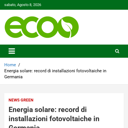
Skip
sabato, Agosto 8, 2026
to
content
Tutelare il nostro Pianeta è la nostra priorità
Ecoo.it
Home
Energia solare: record di installazioni fotovoltaiche in
Germania
NEWS GREEN
Energia solare: record di
installazioni fotovoltaiche in
Germania