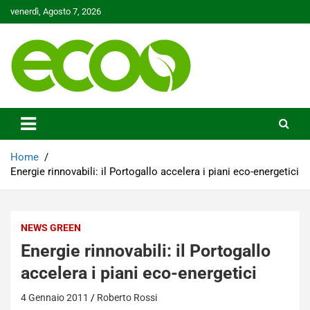
Skip
venerdì, Agosto 7, 2026
to
content
Tutelare il nostro Pianeta è la nostra priorità
Ecoo.it
Home
Energie rinnovabili: il Portogallo accelera i piani eco-energetici
NEWS GREEN
Energie rinnovabili: il Portogallo
accelera i piani eco-energetici
4 Gennaio 2011
Roberto Rossi