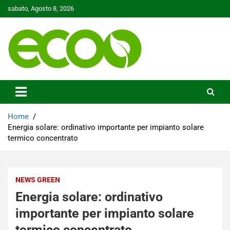
Skip
sabato, Agosto 8, 2026
to
content
Tutelare il nostro Pianeta è la nostra priorità
Ecoo.it
Home
Energia solare: ordinativo importante per impianto solare
termico concentrato
NEWS GREEN
Energia solare: ordinativo
importante per impianto solare
termico concentrato