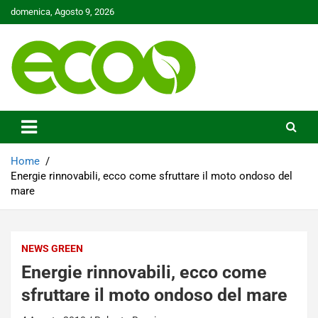
Skip
domenica, Agosto 9, 2026
to
content
Tutelare il nostro Pianeta è la nostra priorità
Ecoo.it
Home
Energie rinnovabili, ecco come sfruttare il moto ondoso del
mare
NEWS GREEN
Energie rinnovabili, ecco come
sfruttare il moto ondoso del mare