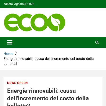
Skip
sabato, Agosto 8, 2026
to
content
Tutelare il nostro Pianeta è la nostra priorità
Ecoo.it
Home
Energie rinnovabili: causa dell'incremento del costo della
bolletta?
NEWS GREEN
Energie rinnovabili: causa
dell'incremento del costo della
bolletta?