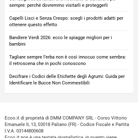
sempre: perché dovremmo visitarli e proteggerli
Capelli Lisci e Senza Crespo: scegli i prodotti adatti per
ottenere questo effetto
Bandiere Verdi 2026: ecco le spiagge migliori per i
bambini
Tagliare sempre l’erba non è così innocuo come sembra:
il retroscena che in pochi conoscono
Decifrare i Codici delle Etichette degli Agrumi: Guida per
Identificare le Bucce Non Commestibili
Ecoo.it di proprietà di DMM COMPANY SRL - Corso Vittorio
Emanuele II, 13, 03018 Paliano (FR) - Codice Fiscale e Partita
I.V.A. 03144800608
Ecoo.it non è una testata giornalistica, in quanto viene