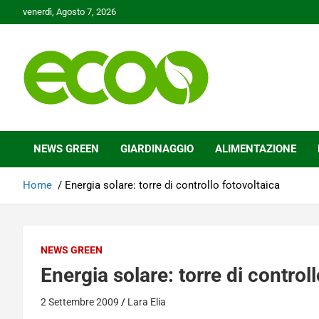
Skip
venerdì, Agosto 7, 2026
to
content
Tutelare il nostro Pianeta è la nostra priorità
Ecoo.it
NEWS GREEN
GIARDINAGGIO
ALIMENTAZIONE
Home
Energia solare: torre di controllo fotovoltaica
NEWS GREEN
Energia solare: torre di control
2 Settembre 2009
Lara Elia