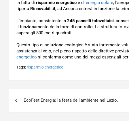
In fatto di
risparmio energetico
e di
energia solare
, l’aero
riporta
Rinnovabili.it
, ad Ancona entrerà in funzione la prim
L’impianto, consistente in
245 pannelli fotovoltaici
, consen
il funzionamento della torre di controllo. La struttura fot
supera gli 800 metri quadrati.
Questo tipo di soluzione ecologica è stata fortemente volut
assistenza al volo, nel pieno rispetto delle direttive previs
energetico
si conferma come uno dei mezzi essenziali per l
Tags:
risparmio energetico
Navigazione
EcoFest Energia: la festa dell'ambiente nel Lazio.
articoli