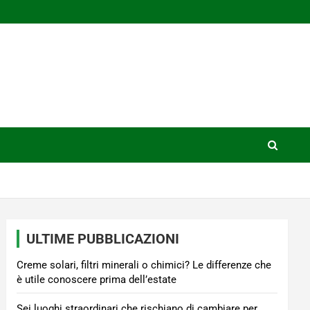
ULTIME PUBBLICAZIONI
Creme solari, filtri minerali o chimici? Le differenze che
è utile conoscere prima dell’estate
Sei luoghi straordinari che rischiano di cambiare per