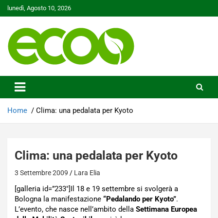
Skip
lunedì, Agosto 10, 2026
to
content
Tutelare il nostro Pianeta è la nostra priorità
Ecoo.it
Home
Clima: una pedalata per Kyoto
Clima: una pedalata per Kyoto
3 Settembre 2009
Lara Elia
[galleria id=”233″]Il 18 e 19 settembre si svolgerà a
Bologna la manifestazione
“Pedalando per Kyoto”
.
L’evento, che nasce nell’ambito della
Settimana Europea