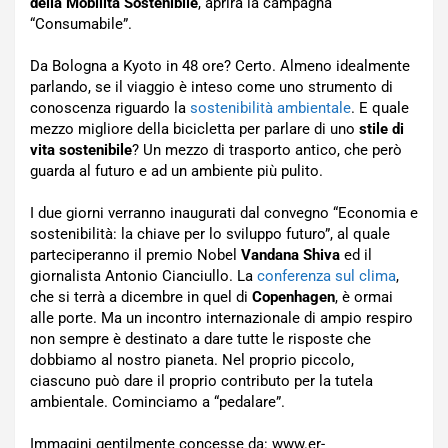
della Mobilità Sostenibile
, aprirà la campagna
“Consumabile”.
Da Bologna a Kyoto in 48 ore? Certo. Almeno idealmente
parlando, se il viaggio è inteso come uno strumento di
conoscenza riguardo la
sostenibilità ambientale
. E quale
mezzo migliore della bicicletta per parlare di uno
stile di
vita sostenibile
? Un mezzo di trasporto antico, che però
guarda al futuro e ad un ambiente più pulito.
I due giorni verranno inaugurati dal convegno “Economia e
sostenibilità: la chiave per lo sviluppo futuro”, al quale
parteciperanno il premio Nobel
Vandana Shiva
ed il
giornalista Antonio Cianciullo. La
conferenza sul clima
,
che si terrà a dicembre in quel di
Copenhagen
, è ormai
alle porte. Ma un incontro internazionale di ampio respiro
non sempre è destinato a dare tutte le risposte che
dobbiamo al nostro pianeta. Nel proprio piccolo,
ciascuno può dare il proprio contributo per la tutela
ambientale. Cominciamo a “pedalare”.
Immagini gentilmente concesse da: www.er-