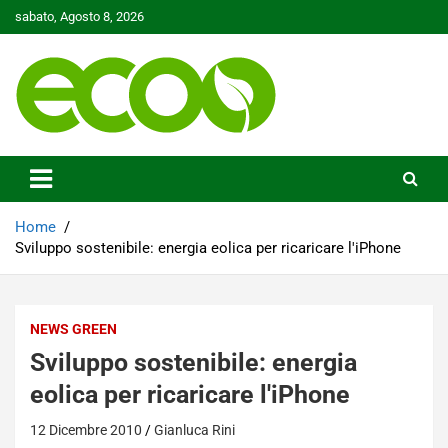
Skip
sabato, Agosto 8, 2026
to
content
Tutelare il nostro Pianeta è la nostra priorità
Ecoo.it
Home
Sviluppo sostenibile: energia eolica per ricaricare l'iPhone
NEWS GREEN
Sviluppo sostenibile: energia
eolica per ricaricare l'iPhone
12 Dicembre 2010
Gianluca Rini