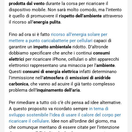
prodotta dal vento
durante la corsa per ricaricare il
dispositivo mobile. Non sarà molto comodo, ma l’intento
è quello di promuovere il
rispetto dell’ambiente
attraverso
il ricorso all’
energia pulita
.
Fino ad ora si è fatto
ricorso all’energia solare per
mettere a punto caricabatterie per cellulari
capaci di
garantire un
impatto ambientale
ridotto. D’altronde
dobbiamo specificare che anche i continui
consumi
elettrici
per ricaricare iPhone, cellulari o altri apparecchi
elettronici rappresentano una minaccia per l’
ambiente
.
Questi
consumi di energia elettrica
infatti determinano
l’immissione nell’
atmosfera
di
emissioni di anidride
carbonica
, che vanno ad acuire il già tanto complesso
problema dell’
inquinamento dell’aria
.
Per rimediare a tutto ciò c’è chi pensa ad idee alternative.
A questo proposito va ricordato sempre
in tema di
sviluppo sostenibile l’idea di usare il calore del corpo per
ricaricare il cellulare
. Idee non all’ordine del giorno, ma
che comunque meritano di essere citate per l’intenzione