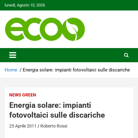
Skip
lunedì, Agosto 10, 2026
to
content
Tutelare il nostro Pianeta è la nostra priorità
Ecoo.it
Home
Energia solare: impianti fotovoltaici sulle discariche
NEWS GREEN
Energia solare: impianti
fotovoltaici sulle discariche
25 Aprile 2011
Roberto Rossi