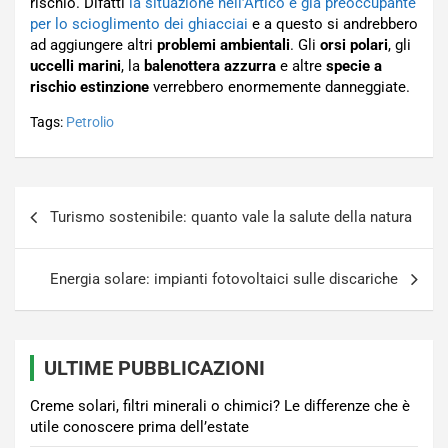
rischio. Difatti
la situazione nell’Artico è già preoccupante
per lo scioglimento dei ghiacciai
e a questo si andrebbero
ad aggiungere altri
problemi ambientali
. Gli
orsi polari
, gli
uccelli marini
, la
balenottera azzurra
e altre
specie a
rischio estinzione
verrebbero enormemente danneggiate.
Tags:
Petrolio
Navigazione
Turismo sostenibile: quanto vale la salute della natura
articoli
Energia solare: impianti fotovoltaici sulle discariche
ULTIME PUBBLICAZIONI
Creme solari, filtri minerali o chimici? Le differenze che è
utile conoscere prima dell’estate