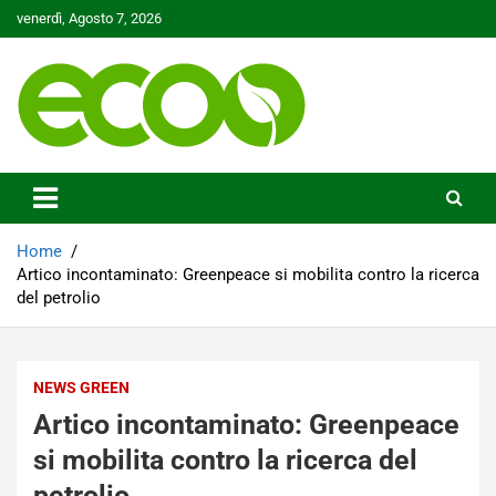
Skip
venerdì, Agosto 7, 2026
to
content
Tutelare il nostro Pianeta è la nostra priorità
Ecoo.it
Home
Artico incontaminato: Greenpeace si mobilita contro la ricerca
del petrolio
NEWS GREEN
Artico incontaminato: Greenpeace
si mobilita contro la ricerca del
petrolio