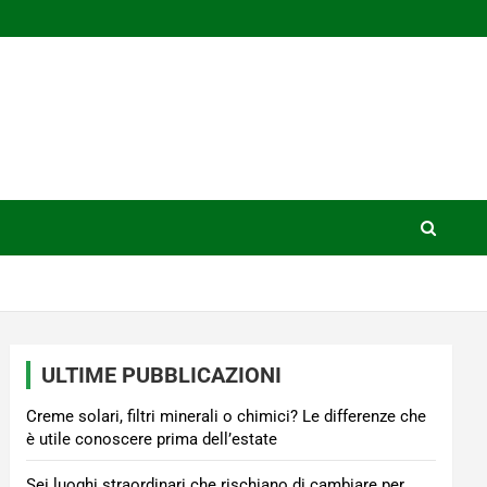
ULTIME PUBBLICAZIONI
Creme solari, filtri minerali o chimici? Le differenze che
è utile conoscere prima dell’estate
Sei luoghi straordinari che rischiano di cambiare per