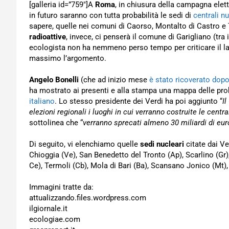
[galleria id=”759″]A
Roma
, in chiusura della campagna eletto
in futuro saranno con tutta probabilità le sedi di
centrali nu
sapere, quelle nei comuni di Caorso, Montalto di Castro e
radioattive
, invece, ci penserà il comune di Garigliano (tra 
ecologista non ha nemmeno perso tempo per criticare il l
massimo l’argomento.
Angelo Bonelli
(che ad inizio mese
è stato ricoverato dopo
ha mostrato ai presenti e alla stampa una mappa delle prob
italiano
. Lo stesso presidente dei Verdi ha poi aggiunto “
Il
elezioni regionali i luoghi in cui verranno costruite le centra
sottolinea che “
verranno sprecati almeno 30 miliardi di euro
Di seguito, vi elenchiamo quelle
sedi nucleari
citate dai V
Chioggia (Ve), San Benedetto del Tronto (Ap), Scarlino (Gr),
Ce), Termoli (Cb), Mola di Bari (Ba), Scansano Jonico (Mt)
Immagini tratte da:
attualizzando.files.wordpress.com
ilgiornale.it
ecologiae.com