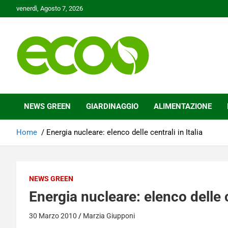
Skip
venerdì, Agosto 7, 2026
to
content
Tutelare il nostro Pianeta è la nostra priorità
Ecoo.it
NEWS GREEN
GIARDINAGGIO
ALIMENTAZIONE
Home
Energia nucleare: elenco delle centrali in Italia
NEWS GREEN
Energia nucleare: elenco delle ce
30 Marzo 2010
Marzia Giupponi