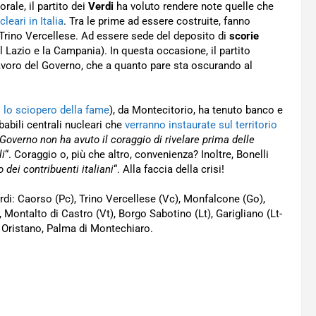
rale, il partito dei
Verdi
ha voluto rendere note quelle che
cleari in Italia
. Tra le prime ad essere costruite, fanno
 Trino Vercellese. Ad essere sede del deposito di
scorie
il Lazio e la Campania). In questa occasione, il partito
avoro del Governo, che a quanto pare sta oscurando al
 lo sciopero della fame
), da Montecitorio, ha tenuto banco e
abili centrali nucleari che
verranno instaurate sul territorio
 Governo non ha avuto il coraggio di rivelare prima delle
li
“. Coraggio o, più che altro, convenienza? Inoltre, Bonelli
 dei contribuenti italiani
“. Alla faccia della crisi!
erdi: Caorso (Pc), Trino Vercellese (Vc), Monfalcone (Go),
 Montalto di Castro (Vt), Borgo Sabotino (Lt), Garigliano (Lt-
, Oristano, Palma di Montechiaro.