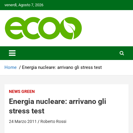
Skip
venerdì, Agosto 7, 2026
to
content
Tutelare il nostro Pianeta è la nostra priorità
Ecoo.it
Home
Energia nucleare: arrivano gli stress test
NEWS GREEN
Energia nucleare: arrivano gli
stress test
24 Marzo 2011
Roberto Rossi