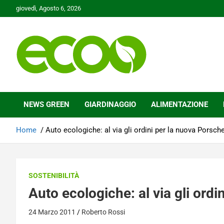
Skip
giovedì, Agosto 6, 2026
to
content
Tutelare il nostro Pianeta è la nostra priorità
Ecoo.it
NEWS GREEN
GIARDINAGGIO
ALIMENTAZIONE
Home
Auto ecologiche: al via gli ordini per la nuova Porsch
SOSTENIBILITÀ
Auto ecologiche: al via gli ord
24 Marzo 2011
Roberto Rossi