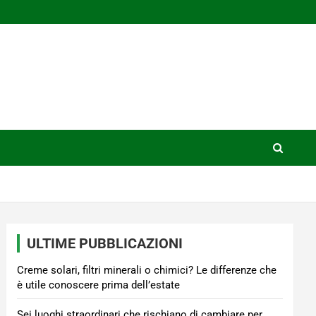
ULTIME PUBBLICAZIONI
Creme solari, filtri minerali o chimici? Le differenze che
è utile conoscere prima dell’estate
Sei luoghi straordinari che rischiano di cambiare per