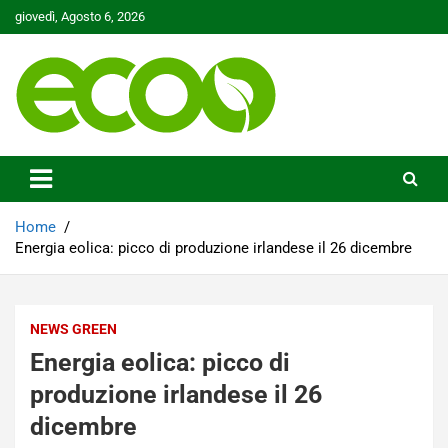
Skip
giovedì, Agosto 6, 2026
to
content
Tutelare il nostro Pianeta è la nostra priorità
Ecoo.it
Home
Energia eolica: picco di produzione irlandese il 26 dicembre
NEWS GREEN
Energia eolica: picco di
produzione irlandese il 26
dicembre