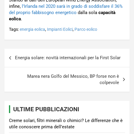
Stando ai dati dell’European Wind Energy Association,
infine,
l’Irlanda nel 2020 sarà in grado di soddisfare il 36%
del proprio fabbisogno energetico
dalla sola
capacità
eolica
.
Tags:
energia eolica
,
Impianti Eolici
,
Parco eolico
Navigazione
Energia solare: novità internazionali per la First Solar
articoli
Marea nera Golfo del Messico, BP forse non è
colpevole
ULTIME PUBBLICAZIONI
Creme solari, filtri minerali o chimici? Le differenze che è
utile conoscere prima dell’estate