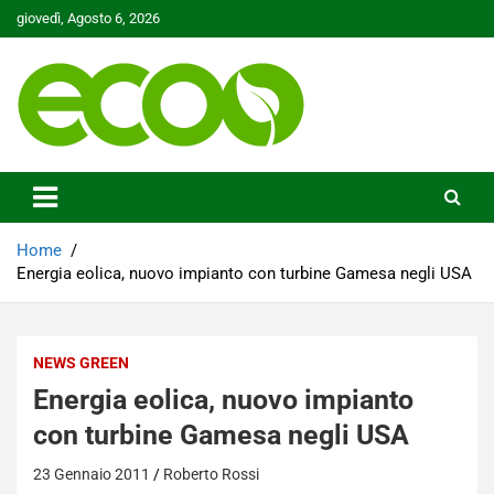
Skip
giovedì, Agosto 6, 2026
to
content
Tutelare il nostro Pianeta è la nostra priorità
Ecoo.it
Home
Energia eolica, nuovo impianto con turbine Gamesa negli USA
NEWS GREEN
Energia eolica, nuovo impianto
con turbine Gamesa negli USA
23 Gennaio 2011
Roberto Rossi