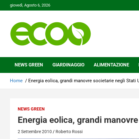
Skip
giovedì, Agosto 6, 2026
to
content
Tutelare il nostro Pianeta è la nostra priorità
Ecoo.it
NEWS GREEN
GIARDINAGGIO
ALIMENTAZIONE
Home
Energia eolica, grandi manovre societarie negli Stati U
NEWS GREEN
Energia eolica, grandi manovre s
2 Settembre 2010
Roberto Rossi