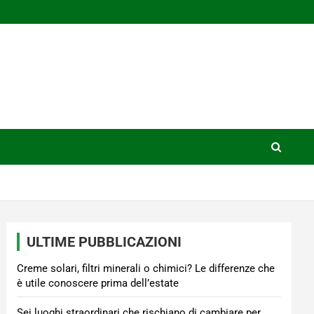
ULTIME PUBBLICAZIONI
Creme solari, filtri minerali o chimici? Le differenze che
è utile conoscere prima dell’estate
Sei luoghi straordinari che rischiano di cambiare per