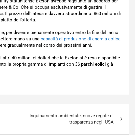
’utility statunitense Exelon avrebbe raggiunto un accordo per
eere & Co. Che si occupa esclusivamente di gestire il
ca
. Il prezzo dell’intesa è davvero straordinario: 860 milioni di
iatto dell’offerta.
, per divenire pienamente operativo entro la fine dell’anno.
à mettere mano su una
capacità di produzione di energia eolica
ere gradualmente nel corso dei prossimi anni.
i altri 40 milioni di dollari che la Exelon si è resa disponibile
rtanto la propria gamma di impianti con 36
parchi eolici
già
Inquinamento ambientale, nuove regole di
trasparenza negli USA