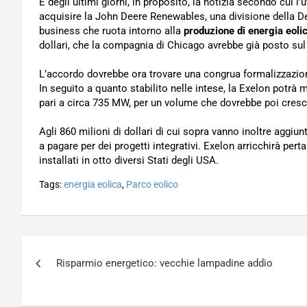
È degli ultimi giorni, in proposito, la notizia secondo cui l
acquisire la John Deere Renewables, una divisione della D
business che ruota intorno alla
produzione di energia eoli
dollari, che la compagnia di Chicago avrebbe già posto sul p
L’accordo dovrebbe ora trovare una congrua formalizzazione
In seguito a quanto stabilito nelle intese, la Exelon potr
pari a circa 735 MW, per un volume che dovrebbe poi cresc
Agli 860 milioni di dollari di cui sopra vanno inoltre aggiunt
a pagare per dei progetti integrativi. Exelon arricchirà pe
installati in otto diversi Stati degli USA.
Tags:
energia eolica
,
Parco eolico
Navigazione
Risparmio energetico: vecchie lampadine addio
articoli