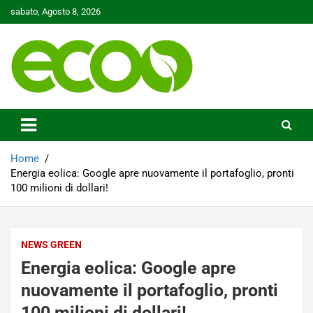
Skip
sabato, Agosto 8, 2026
to
content
Tutelare il nostro Pianeta è la nostra priorità
Ecoo.it
Home
Energia eolica: Google apre nuovamente il portafoglio, pronti
100 milioni di dollari!
NEWS GREEN
Energia eolica: Google apre
nuovamente il portafoglio, pronti
100 milioni di dollari!