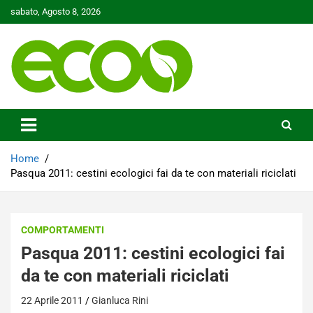
Skip
sabato, Agosto 8, 2026
to
content
Tutelare il nostro Pianeta è la nostra priorità
Ecoo.it
Home
Pasqua 2011: cestini ecologici fai da te con materiali riciclati
COMPORTAMENTI
Pasqua 2011: cestini ecologici fai
da te con materiali riciclati
22 Aprile 2011
Gianluca Rini