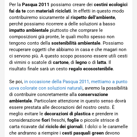
Per la
Pasqua 2011
possiamo creare dei
cestini ecologici
fai da te
con
materiali riciclati
. In effetti in questo modo
contribuiremo sicuramente al
rispetto dell’ambiente
,
perché possiamo ricorrere a delle soluzioni a basso
impatto ambientale
piuttosto che comprare le
composizioni già pronte, le quali molto spesso non
tengono conto della
sostenibilità ambientale
. Possiamo
recuperare oggetti che abbiamo in casa e che magari non
ci servono più. A questo scopo possono essere utili cesti
di vimini o scatole di
cartone
, di
legno
o di
latta
. Il
risultato finale sarà un cesto
regalo ecosostenibile
.
Se poi,
in occasione della Pasqua 2011, mettiamo a punto
uova colorate con soluzioni naturali
, avremo la possibilità
di contribuire concretamente alla
conservazione
ambientale
. Particolare attenzione in questo senso dovrà
essere prestata alle decorazioni del nostro cesto. È
meglio evitare le
decorazioni di plastica
e prendere in
considerazione
fiori
freschi,
foglie
o piccole strisce di
carta ricavate dal
riciclo dei giornali
. I dolci o le caramelle
che andranno a riempire i
cesti pasquali green
devono