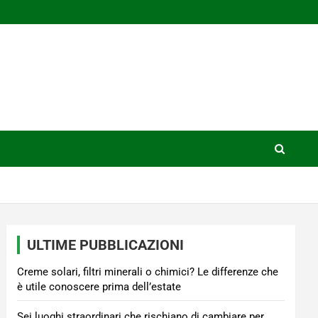
ULTIME PUBBLICAZIONI
Creme solari, filtri minerali o chimici? Le differenze che
è utile conoscere prima dell’estate
Sei luoghi straordinari che rischiano di cambiare per