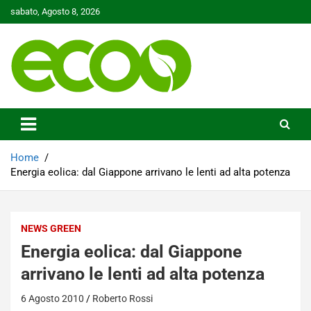
Skip
sabato, Agosto 8, 2026
to
content
Tutelare il nostro Pianeta è la nostra priorità
Ecoo.it
Home
Energia eolica: dal Giappone arrivano le lenti ad alta potenza
NEWS GREEN
Energia eolica: dal Giappone
arrivano le lenti ad alta potenza
6 Agosto 2010
Roberto Rossi