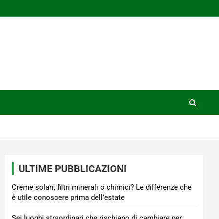
ULTIME PUBBLICAZIONI
Creme solari, filtri minerali o chimici? Le differenze che
è utile conoscere prima dell’estate
Sei luoghi straordinari che rischiano di cambiare per