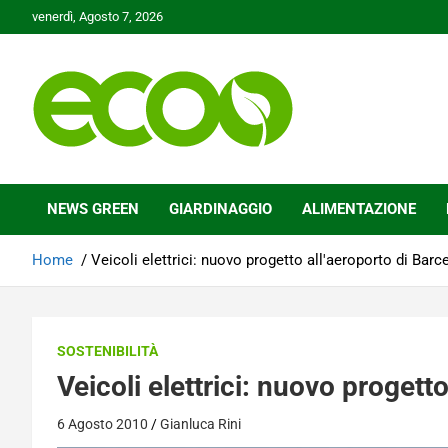
Skip
venerdì, Agosto 7, 2026
to
content
Tutelare il nostro Pianeta è la nostra priorità
Ecoo.it
NEWS GREEN
GIARDINAGGIO
ALIMENTAZIONE
Home
Veicoli elettrici: nuovo progetto all'aeroporto di Barc
SOSTENIBILITÀ
Veicoli elettrici: nuovo progett
6 Agosto 2010
Gianluca Rini