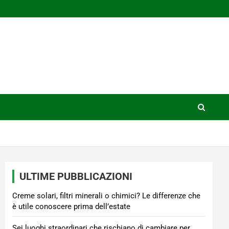
ULTIME PUBBLICAZIONI
Creme solari, filtri minerali o chimici? Le differenze che
è utile conoscere prima dell’estate
Sei luoghi straordinari che rischiano di cambiare per