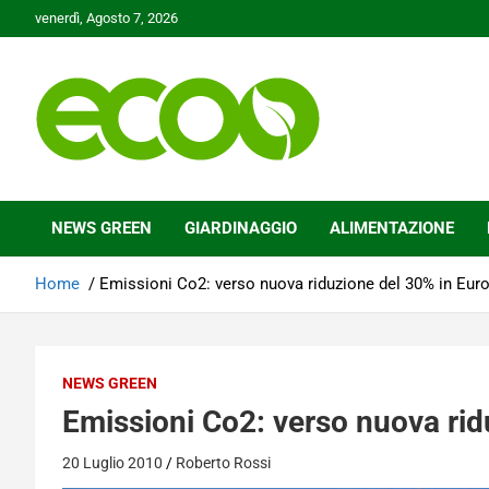
Skip
venerdì, Agosto 7, 2026
to
content
Tutelare il nostro Pianeta è la nostra priorità
Ecoo.it
NEWS GREEN
GIARDINAGGIO
ALIMENTAZIONE
Home
Emissioni Co2: verso nuova riduzione del 30% in Eur
NEWS GREEN
Emissioni Co2: verso nuova rid
20 Luglio 2010
Roberto Rossi