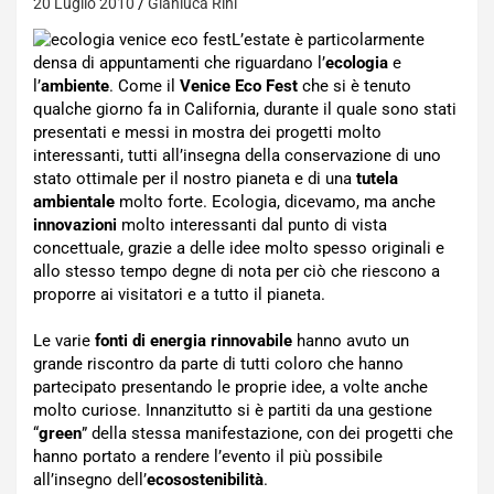
20 Luglio 2010
Gianluca Rini
L’estate è particolarmente
densa di appuntamenti che riguardano l’
ecologia
e
l’
ambiente
. Come il
Venice Eco Fest
che si è tenuto
qualche giorno fa in California, durante il quale sono stati
presentati e messi in mostra dei progetti molto
interessanti, tutti all’insegna della conservazione di uno
stato ottimale per il nostro pianeta e di una
tutela
ambientale
molto forte. Ecologia, dicevamo, ma anche
innovazioni
molto interessanti dal punto di vista
concettuale, grazie a delle idee molto spesso originali e
allo stesso tempo degne di nota per ciò che riescono a
proporre ai visitatori e a tutto il pianeta.
Le varie
fonti di energia rinnovabile
hanno avuto un
grande riscontro da parte di tutti coloro che hanno
partecipato presentando le proprie idee, a volte anche
molto curiose. Innanzitutto si è partiti da una gestione
“
green
” della stessa manifestazione, con dei progetti che
hanno portato a rendere l’evento il più possibile
all’insegno dell’
ecosostenibilità
.