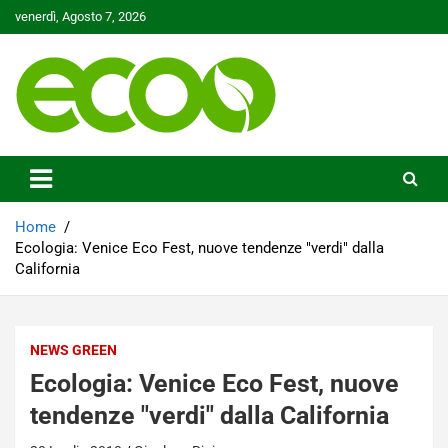
Skip
venerdì, Agosto 7, 2026
to
content
Tutelare il nostro Pianeta è la nostra priorità
Ecoo.it
Home
Ecologia: Venice Eco Fest, nuove tendenze "verdi" dalla
California
NEWS GREEN
Ecologia: Venice Eco Fest, nuove
tendenze "verdi" dalla California