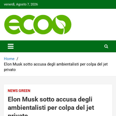
Skip
venerdì, Agosto 7, 2026
to
content
Tutelare il nostro Pianeta è la nostra priorità
Ecoo.it
Home
Elon Musk sotto accusa degli ambientalisti per colpa del jet
privato
NEWS GREEN
Elon Musk sotto accusa degli
ambientalisti per colpa del jet
privato