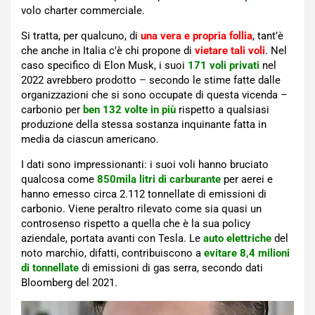
volo charter commerciale.
Si tratta, per qualcuno, di
una vera e propria follia
, tant’è
che anche in Italia c’è chi propone di
vietare tali voli
. Nel
caso specifico di Elon Musk, i suoi
171 voli privati
nel
2022 avrebbero prodotto – secondo le stime fatte dalle
organizzazioni che si sono occupate di questa vicenda –
carbonio per
ben 132 volte in più
rispetto a qualsiasi
produzione della stessa sostanza inquinante fatta in
media da ciascun americano.
I dati sono impressionanti: i suoi voli hanno bruciato
qualcosa come
850mila litri di carburante
per aerei e
hanno emesso circa 2.112 tonnellate di emissioni di
carbonio. Viene peraltro rilevato come sia quasi un
controsenso rispetto a quella che è la sua policy
aziendale, portata avanti con Tesla. Le
auto elettriche
del
noto marchio, difatti, contribuiscono a
evitare 8,4 milioni
di tonnellate
di emissioni di gas serra, secondo dati
Bloomberg del 2021.