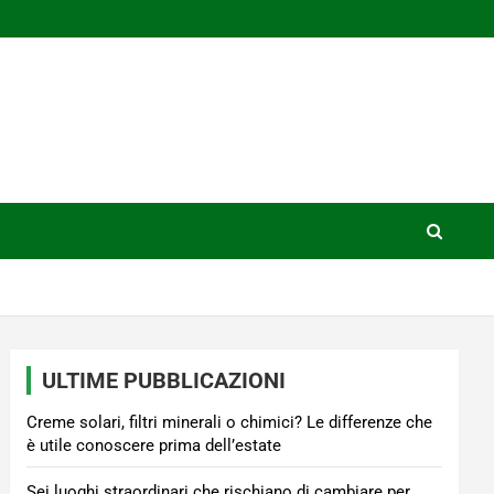
ULTIME PUBBLICAZIONI
Creme solari, filtri minerali o chimici? Le differenze che
è utile conoscere prima dell’estate
Sei luoghi straordinari che rischiano di cambiare per