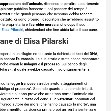
soppressione dell’animale
, ritenendolo peraltro appartenente
ll’opinione pubblica francese – col passare del tempo è
entisti
e che quindi pensano che nessuno debba toccare
battuto, ci sono proprio i cacciatori che avrebbero assistito
 la proprietaria e
l’avrebbe morsa anche dopo
il suo
 Elisa Pilarski
, chiedendoci che fine abbia fatto il suo cane.
cane di Elisa Pilarski
sperti in un rifugio: nonostante la richiesta di
test del DNA
,
hia ancora
l’eutanasia
. La sua storia è stata anche raccontata
anche avanti le
indagini
e il
processo.
Sul banco degli
 Pilarski, il quale avrebbe causato involontariamente la
ondo
la legge francese
avrebbe avuto atteggiamenti di
bbligo di prudenza”. Secondo quanto si apprende, infatti,
 vietata e ci sono prove che attestano come l’animale sia
riguardante la razza del cane. Due
veterinari
nominati dal
“l’unico autore dei morsi che hanno causato la morte”, una
ebbe smentito. La vicenda prima o poi arriverà a sentenza e