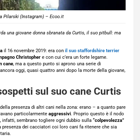
a Pilarski (Instagram) – Ecoo.it
arda una giovane donna sbranata da Curtis, il suo pitbull: ma
ia
il 16 novembre 2019: era con
il suo staffordshire terrier
mpagno Christopher
e con cui c’era un forte legame.
un cane
, ma a questo punto si aprono una serie di
ancora oggi, quasi quattro anni dopo la morte della giovane,
i sospetti sul suo cane Curtis
della presenza di altri cani nella zona: erano – a quanto pare
ravano particolarmente
aggressivi
. Proprio questo è il nodo
a, infatti, sembrano togliere ogni dubbio sulla
“colpevolezza”
 presenza dei cacciatori coi loro cani fa ritenere che sia
taria.