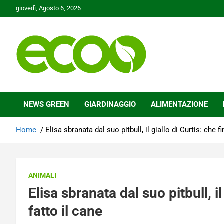
Skip
giovedì, Agosto 6, 2026
to
content
Tutelare il nostro Pianeta è la nostra priorità
Ecoo.it
NEWS GREEN
GIARDINAGGIO
ALIMENTAZIONE
Home
Elisa sbranata dal suo pitbull, il giallo di Curtis: che f
ANIMALI
Elisa sbranata dal suo pitbull, il
fatto il cane