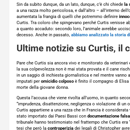
Sin da subito dunque, da un lato, dunque, c’è chi chiede
la 
a una razza molto pericolosa, e dall’altro – all’interno de
aumentata la frangia di quelli che potremmo definire
innoc
Curtis. Tra coloro che spingevano perché Curtis venisse ab
a quanto accaduto: secondo loro, l’animale avrebbe ucciso
decesso. Anche in passato,
abbiamo analizzato la storia di
Ultime notizie su Curtis, il 
Pare che Curtis sia ancora vivo e monitorato da veterinari e
la sua colpevolezza non è mai stata provata e il cane risc
in un saggio di inchiesta giornalistica e nel mentre vanno 
imputati per
omicidio colposo
è finito il compagno di Elisa
morte della giovane donna.
Questa l’accusa che viene rivolta all’uomo, in quanto sec
“imprudenza, disattenzione, negligenza o violazione di un o
Curtis appartiene a una razza che in Francia è considerata
stato importato dai Paesi Bassi con
documentazione falsa
tribunale hanno testimoniato nel frattempo che Curtis era 
tesi che però la
controperizia
dei legali di Christopher avr