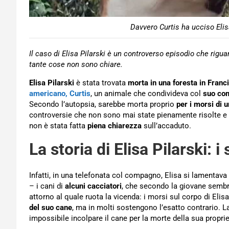
Davvero Curtis ha ucciso Elis
Il caso di Elisa Pilarski è un controverso episodio che rigu
tante cose non sono chiare.
Elisa Pilarski
è stata trovata
morta in una foresta in Franc
americano, Curtis
, un animale che condivideva col
suo co
Secondo l’autopsia, sarebbe morta proprio
per i morsi di 
controversie che non sono mai state pienamente risolte e 
non è stata fatta
piena chiarezza
sull’accaduto.
La storia di Elisa Pilarski: 
Infatti, in una telefonata col compagno, Elisa si lamentava 
– i cani di
alcuni cacciatori
, che secondo la giovane semb
attorno al quale ruota la vicenda: i morsi sul corpo di Elis
del suo cane
, ma in molti sostengono l’esatto contrario. La
impossibile incolpare il cane per la morte della sua proprie