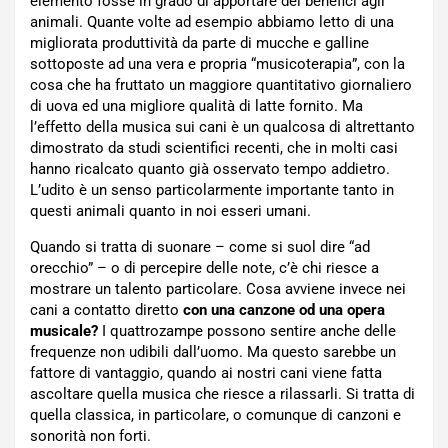
elemento fosse in grado di apportare dei benefici agli
animali. Quante volte ad esempio abbiamo letto di una
migliorata produttività da parte di mucche e galline
sottoposte ad una vera e propria “musicoterapia”, con la
cosa che ha fruttato un maggiore quantitativo giornaliero
di uova ed una migliore qualità di latte fornito. Ma
l’effetto della musica sui cani è un qualcosa di altrettanto
dimostrato da studi scientifici recenti, che in molti casi
hanno ricalcato quanto già osservato tempo addietro.
L’udito è un senso particolarmente importante tanto in
questi animali quanto in noi esseri umani.
Quando si tratta di suonare – come si suol dire “ad
orecchio” – o di percepire delle note, c’è chi riesce a
mostrare un talento particolare. Cosa avviene invece nei
cani a contatto diretto
con una canzone od una opera
musicale?
I quattrozampe possono sentire anche delle
frequenze non udibili dall’uomo. Ma questo sarebbe un
fattore di vantaggio, quando ai nostri cani viene fatta
ascoltare quella musica che riesce a rilassarli. Si tratta di
quella classica, in particolare, o comunque di canzoni e
sonorità non forti.