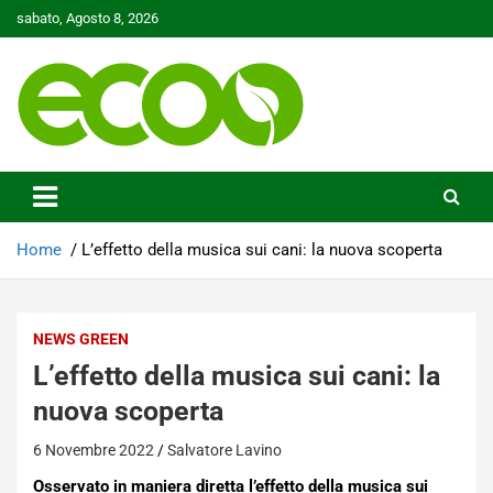
Skip
sabato, Agosto 8, 2026
to
content
Tutelare il nostro Pianeta è la nostra priorità
Ecoo.it
Home
L’effetto della musica sui cani: la nuova scoperta
NEWS GREEN
L’effetto della musica sui cani: la
nuova scoperta
6 Novembre 2022
Salvatore Lavino
Osservato in maniera diretta l’effetto della musica sui