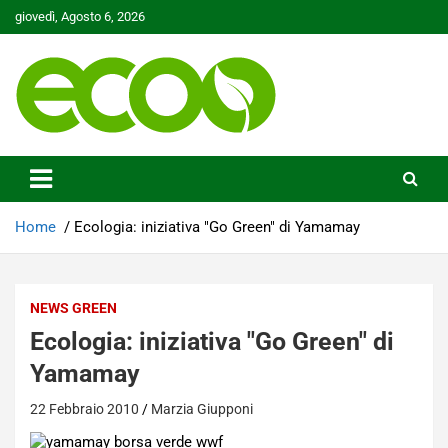
Skip
giovedì, Agosto 6, 2026
to
content
Tutelare il nostro Pianeta è la nostra priorità
Ecoo.it
Home
Ecologia: iniziativa "Go Green" di Yamamay
NEWS GREEN
Ecologia: iniziativa "Go Green" di
Yamamay
22 Febbraio 2010
Marzia Giupponi