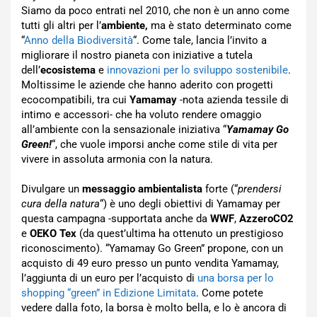
Siamo da poco entrati nel 2010, che non è un anno come
tutti gli altri per l’
ambiente,
ma è stato determinato come
“
Anno della Biodiversità
“. Come tale, lancia l’invito a
migliorare il nostro pianeta con iniziative a tutela
dell’
ecosistema
e
innovazioni per lo sviluppo sostenibile
.
Moltissime le aziende che hanno aderito con progetti
ecocompatibili, tra cui
Yamamay
-nota azienda tessile di
intimo e accessori- che ha voluto rendere omaggio
all’ambiente con la sensazionale iniziativa “
Yamamay Go
Green!
“, che vuole imporsi anche come stile di vita per
vivere in assoluta armonia con la natura.
Divulgare un
messaggio ambientalista
forte (“
prendersi
cura della natura
“) è uno degli obiettivi di Yamamay per
questa campagna -supportata anche da
WWF
,
AzzeroCO2
e
OEKO Tex
(da quest’ultima ha ottenuto un prestigioso
riconoscimento). “Yamamay Go Green” propone, con un
acquisto di 49 euro presso un punto vendita Yamamay,
l’aggiunta di un euro per l’acquisto di
una borsa per lo
shopping “green” in Edizione Limitata
. Come potete
vedere dalla foto, la borsa è molto bella, e lo è ancora di