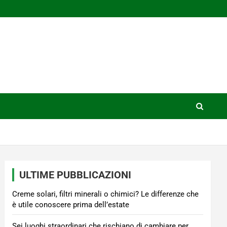
ULTIME PUBBLICAZIONI
Creme solari, filtri minerali o chimici? Le differenze che
è utile conoscere prima dell’estate
Sei luoghi straordinari che rischiano di cambiare per