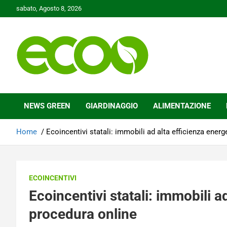
Skip
sabato, Agosto 8, 2026
to
content
Tutelare il nostro Pianeta è la nostra priorità
Ecoo.it
NEWS GREEN
GIARDINAGGIO
ALIMENTAZIONE
Home
Ecoincentivi statali: immobili ad alta efficienza energ
ECOINCENTIVI
Ecoincentivi statali: immobili ad
procedura online