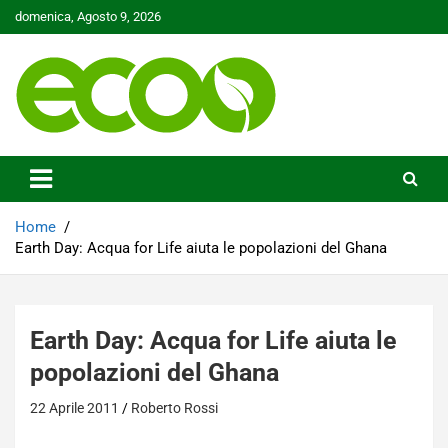
Skip
domenica, Agosto 9, 2026
to
content
Tutelare il nostro Pianeta è la nostra priorità
Ecoo.it
Home
Earth Day: Acqua for Life aiuta le popolazioni del Ghana
Earth Day: Acqua for Life aiuta le
popolazioni del Ghana
22 Aprile 2011
Roberto Rossi