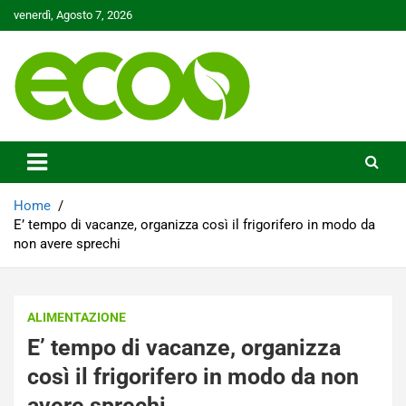
Skip
venerdì, Agosto 7, 2026
to
content
Tutelare il nostro Pianeta è la nostra priorità
Ecoo.it
Home
E’ tempo di vacanze, organizza così il frigorifero in modo da
non avere sprechi
ALIMENTAZIONE
E’ tempo di vacanze, organizza
così il frigorifero in modo da non
avere sprechi