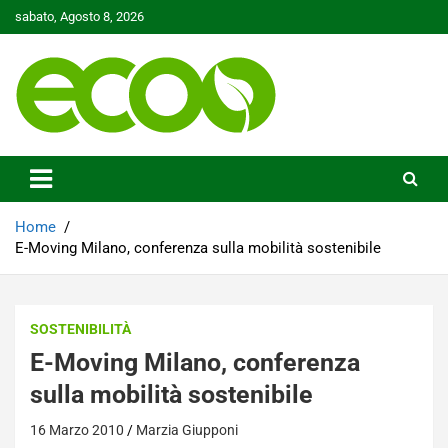
Skip
sabato, Agosto 8, 2026
to
content
Tutelare il nostro Pianeta è la nostra priorità
Ecoo.it
Home
E-Moving Milano, conferenza sulla mobilità sostenibile
SOSTENIBILITÀ
E-Moving Milano, conferenza
sulla mobilità sostenibile
16 Marzo 2010
Marzia Giupponi