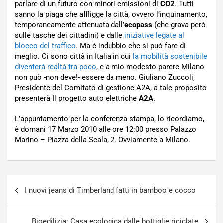
parlare di un futuro con minori emissioni di
CO2
. Tutti
sanno la piaga che affligge la città, ovvero l’inquinamento,
temporaneamente attenuata dall’
ecopass
(che grava però
sulle tasche dei cittadini) e dalle
iniziative legate al
blocco del traffico
. Ma è indubbio che si può fare di
meglio. Ci sono città in Italia in cui
la mobilità sostenibile
diventerà realtà tra poco
, e a mio modesto parere Milano
non può -non deve!- essere da meno. Giuliano Zuccoli,
Presidente del Comitato di gestione A2A, a tale proposito
presenterà Il progetto auto elettriche
A2A
.
L’appuntamento per la conferenza stampa, lo ricordiamo,
è domani 17 Marzo 2010 alle ore 12:00 presso Palazzo
Marino – Piazza della Scala, 2. Ovviamente a Milano.
Navigazione
I nuovi jeans di Timberland fatti in bamboo e cocco
articoli
Bioedilizia: Casa ecologica dalle bottiglie riciclate