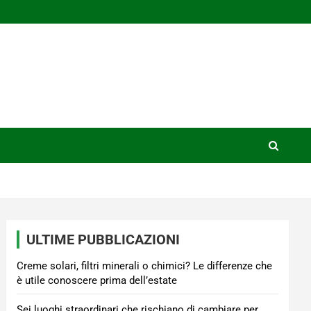
ULTIME PUBBLICAZIONI
Creme solari, filtri minerali o chimici? Le differenze che
è utile conoscere prima dell’estate
Sei luoghi straordinari che rischiano di cambiare per