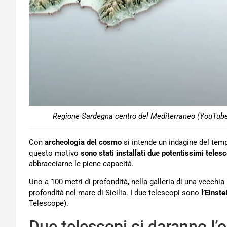
Regione Sardegna centro del Mediterraneo (YouTube/I
Con
archeologia del cosmo
si intende un indagine del temp
questo motivo
sono stati installati due potentissimi telesc
abbracciarne le piene capacità.
Uno a 100 metri di profondità, nella galleria di una vecchia 
profondità nel mare di Sicilia. I due telescopi sono
l’Einste
Telescope).
Due telescopi ci daranno l’