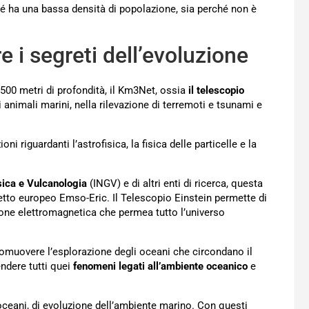
hé ha una bassa densità di popolazione, sia perché non è
re i segreti dell’evoluzione
 3500 metri di profondità, il Km3Net, ossia
il telescopio
li animali marini, nella rilevazione di terremoti e tsunami e
 riguardanti l’astrofisica, la fisica delle particelle e la
isica e Vulcanologia
(INGV) e di altri enti di ricerca, questa
getto europeo Emso-Eric. Il Telescopio Einstein permette di
ione elettromagnetica che permea tutto l’universo
promuovere l’esplorazione degli oceani che circondano il
ndere tutti quei
fenomeni legati all’ambiente oceanico
e
ceani, di evoluzione dell’ambiente marino. Con questi