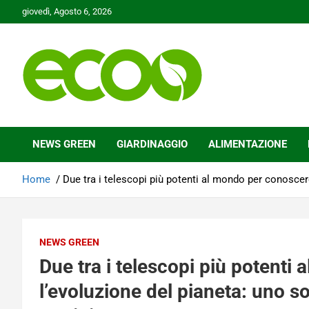
Skip
giovedì, Agosto 6, 2026
to
content
Tutelare il nostro Pianeta è la nostra priorità
Ecoo.it
NEWS GREEN
GIARDINAGGIO
ALIMENTAZIONE
Home
Due tra i telescopi più potenti al mondo per conoscere 
NEWS GREEN
Due tra i telescopi più potenti
l’evoluzione del pianeta: uno sot