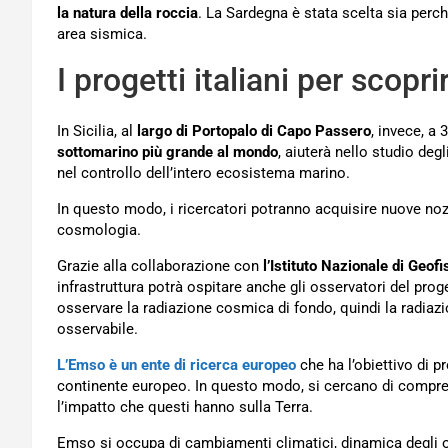
la natura della roccia
. La Sardegna è stata scelta sia perc
area sismica.
I progetti italiani per scopri
In Sicilia, al
largo di Portopalo di Capo Passero
, invece, a
sottomarino più grande al mondo
, aiuterà nello studio deg
nel controllo dell’intero ecosistema marino.
In questo modo, i ricercatori potranno acquisire nuove nozioni
cosmologia.
Grazie alla collaborazione con
l’Istituto Nazionale di Geof
infrastruttura potrà ospitare anche gli osservatori del pro
osservare la radiazione cosmica di fondo, quindi la radiaz
osservabile.
L’Emso è un ente di ricerca europeo
che ha l’obiettivo di 
continente europeo. In questo modo, si cercano di compre
l’impatto che questi hanno sulla Terra.
Emso si occupa di cambiamenti climatici, dinamica degli o