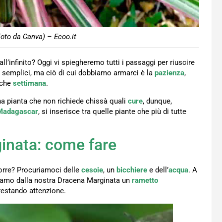
oto da Canva) – Ecoo.it
ll’infinito? Oggi vi spiegheremo tutti i passaggi per riuscire
 semplici, ma ciò di cui dobbiamo armarci è la
pazienza
,
lche
settimana
.
na pianta che non richiede chissà quali
cure
, dunque,
Madagascar
, si inserisce tra quelle piante che più di tutte
inata: come fare
orre? Procuriamoci delle
cesoie
, un
bicchiere
e dell’
acqua
. A
liamo dalla nostra Dracena Marginata un
rametto
prestando attenzione.