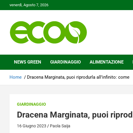
Skip
venerdì, Agosto 7, 2026
to
content
Tutelare il nostro Pianeta è la nostra priorità
Ecoo.it
NEWS GREEN
GIARDINAGGIO
ALIMENTAZIONE
Home
Dracena Marginata, puoi riprodurla all’infinito: come
GIARDINAGGIO
Dracena Marginata, puoi riprodu
16 Giugno 2023
Paola Saija