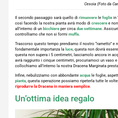
Cesoia (Foto da Can
Il secondo passaggio sarà quello di
rimuovere
le
foglie
in
così facendo la nostra pianta avrà modo di
crescere
e non
all’interno di un
bicchiere
per circa
due settimane
. Assicu
controlliamo che non si formi
muffa
.
Trascorso questo tempo prendiamo il nostro “rametto” e 
fondamentale importanza la
luce
, questa non dovrà esser
questa non supera i 5 centimetri, lasciamolo ancora in ac
avrà raggiunto i cinque centimetri, procuriamoci un vaso 
collochiamo all’interno la nostra Dracena Marginata presta
Infine, nebulizziamo con abbondante
acqua
le foglie, aspe
pianta
, questa operazione possiamo ripeterla tutte le vol
riprodurre la Dracena in maniera semplice
.
Un’ottima idea regalo