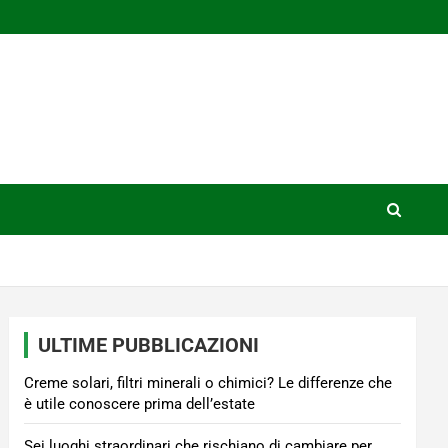
ULTIME PUBBLICAZIONI
Creme solari, filtri minerali o chimici? Le differenze che
è utile conoscere prima dell’estate
Sei luoghi straordinari che rischiano di cambiare per