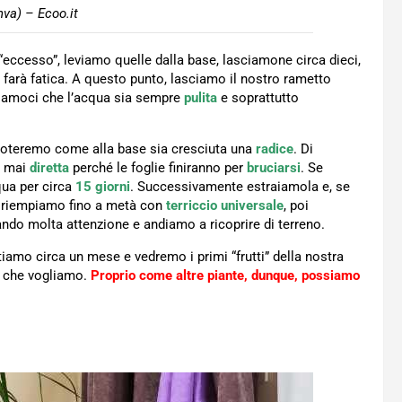
va) – Ecoo.it
 “eccesso”, leviamo quelle dalla base, lasciamone circa dieci,
 farà fatica. A questo punto, lasciamo il nostro rametto
riamoci che l’acqua sia sempre
pulita
e soprattutto
noteremo come alla base sia cresciuta una
radice
. Di
e mai
diretta
perché le foglie finiranno per
bruciarsi
. Se
qua per circa
15 giorni
. Successivamente estraiamola e, se
e riempiamo fino a metà con
terriccio universale
, poi
ndo molta attenzione e andiamo a ricoprire di terreno.
ttiamo circa un mese e vedremo i primi “frutti” della nostra
te che vogliamo.
Proprio come altre piante, dunque, possiamo