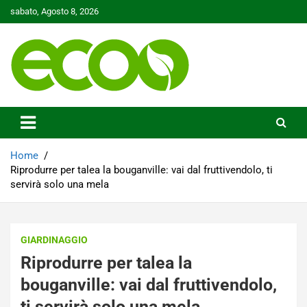
Skip
sabato, Agosto 8, 2026
to
content
Tutelare il nostro Pianeta è la nostra priorità
Ecoo.it
Home
Riprodurre per talea la bouganville: vai dal fruttivendolo, ti
servirà solo una mela
GIARDINAGGIO
Riprodurre per talea la
bouganville: vai dal fruttivendolo,
ti servirà solo una mela