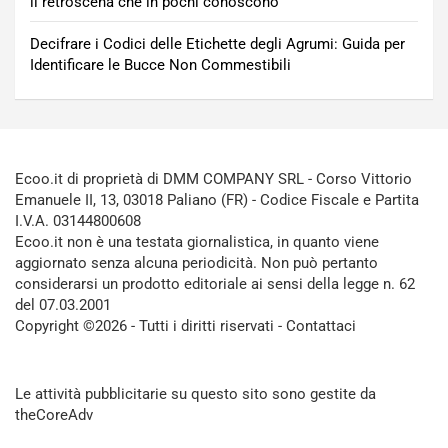
il retroscena che in pochi conoscono
Decifrare i Codici delle Etichette degli Agrumi: Guida per
Identificare le Bucce Non Commestibili
Ecoo.it di proprietà di DMM COMPANY SRL - Corso Vittorio
Emanuele II, 13, 03018 Paliano (FR) - Codice Fiscale e Partita
I.V.A. 03144800608
Ecoo.it non è una testata giornalistica, in quanto viene
aggiornato senza alcuna periodicità. Non può pertanto
considerarsi un prodotto editoriale ai sensi della legge n. 62
del 07.03.2001
Copyright ©2026 - Tutti i diritti riservati -
Contattaci
Le attività pubblicitarie su questo sito sono gestite da
theCoreAdv