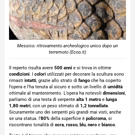
Messico: ritrovamento archeologico unico dopo un
terremoto (Ecoo.it)
Il reperto risulta avere
500 anni
e si trova in ottime
condizioni
. I
colori
utilizzati per decorare la scultura sono
rimasti
intatti
, grazie allo strato di
fango
che ha coperto
l’opera e l’ha tenuta al sicuro e sotto un livello di
umidità
ottimale al mantenimento. L’opera ha notevoli
dimensioni
,
parliamo di una testa di serpente
alta 1 metro
e
lunga
1,80 metri
, con un peso stimato di
1,2 tonnellate
.
Sicuramente uno dei serpenti più grandi mai visti, anche
se una statua. l’
80%
della superficie è
policroma
, si
riscontrano tonalità di
ocra
,
rosso
,
blu
,
nero
e
bianco
.