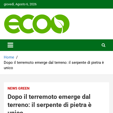
Skip
giovedì, Agosto 6, 2026
to
content
Tutelare il nostro Pianeta è la nostra priorità
Ecoo.it
Home
Dopo il terremoto emerge dal terreno: il serpente di pietra è
unico
NEWS GREEN
Dopo il terremoto emerge dal
terreno: il serpente di pietra è
unico