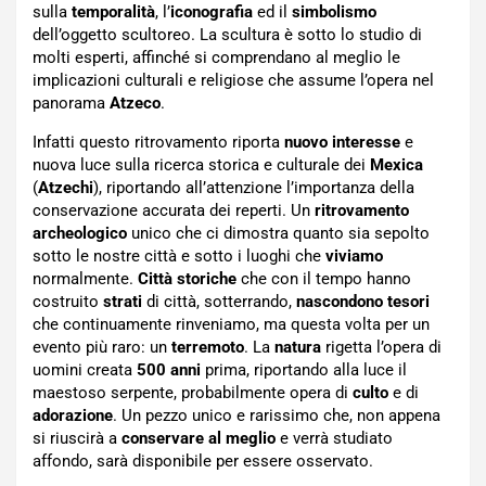
sulla
temporalità
, l’
iconografia
ed il
simbolismo
dell’oggetto scultoreo. La scultura è sotto lo studio di
molti esperti, affinché si comprendano al meglio le
implicazioni culturali e religiose che assume l’opera nel
panorama
Atzeco
.
Infatti questo ritrovamento riporta
nuovo interesse
e
nuova luce sulla ricerca storica e culturale dei
Mexica
(
Atzechi
), riportando all’attenzione l’importanza della
conservazione accurata dei reperti. Un
ritrovamento
archeologico
unico che ci dimostra quanto sia sepolto
sotto le nostre città e sotto i luoghi che
viviamo
normalmente.
Città storiche
che con il tempo hanno
costruito
strati
di città, sotterrando,
nascondono tesori
che continuamente rinveniamo, ma questa volta per un
evento più raro: un
terremoto
. La
natura
rigetta l’opera di
uomini creata
500 anni
prima, riportando alla luce il
maestoso serpente, probabilmente opera di
culto
e di
adorazione
. Un pezzo unico e rarissimo che, non appena
si riuscirà a
conservare al meglio
e verrà studiato
affondo, sarà disponibile per essere osservato.