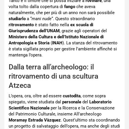
Tanto è il timore che si possa iniziare a
rovinare
, una
volta tolto dalla copertura di
fango
che aveva
naturalmente, che per più di un anno non sarà possibile
studiarlo
a “
mani nude
“. Questo straordinario
ritrovamento
è stato fatto nella
ex scuola di
Giurisprudenza dell’UNAM
, grazie agli operatori del
Ministero della Cultura e dell’Istituto Nazionale di
Antropologia e Storia
(
INAH
). La stanza del ritrovamento
è stata sigillata proprio per gestire l’ambiente affinché si
mantenga l’opera.
Dalla terra all’archeologo: il
ritrovamento di una scultura
Atzeca
L’opera, ora, oltre ad essere
custodita
, come sopra
spiegato, viene studiata dal
personale
del
Laboratorio
Scientifico Nazionale
per la Ricerca e la Conservazione
del Patrimonio Culturale, insieme All’archeologo
Moramay Estrada Vàzquez
. Quest’ultimo sta coordinando
un progetto di salvataggio dell’opera, ma anche degli studi