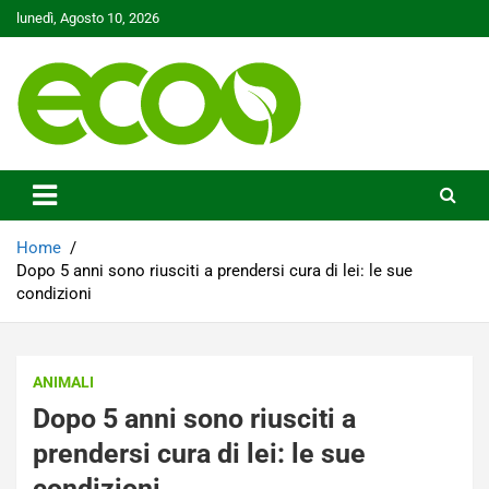
Skip
lunedì, Agosto 10, 2026
to
content
Tutelare il nostro Pianeta è la nostra priorità
Ecoo.it
Home
Dopo 5 anni sono riusciti a prendersi cura di lei: le sue
condizioni
ANIMALI
Dopo 5 anni sono riusciti a
prendersi cura di lei: le sue
condizioni