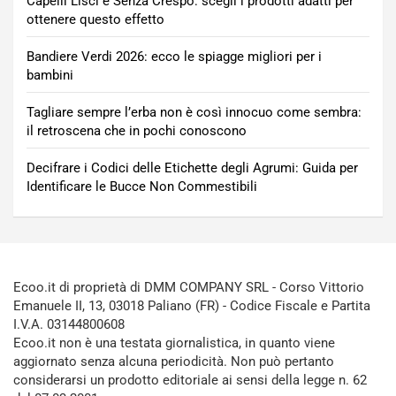
Capelli Lisci e Senza Crespo: scegli i prodotti adatti per
ottenere questo effetto
Bandiere Verdi 2026: ecco le spiagge migliori per i
bambini
Tagliare sempre l’erba non è così innocuo come sembra:
il retroscena che in pochi conoscono
Decifrare i Codici delle Etichette degli Agrumi: Guida per
Identificare le Bucce Non Commestibili
Ecoo.it di proprietà di DMM COMPANY SRL - Corso Vittorio
Emanuele II, 13, 03018 Paliano (FR) - Codice Fiscale e Partita
I.V.A. 03144800608
Ecoo.it non è una testata giornalistica, in quanto viene
aggiornato senza alcuna periodicità. Non può pertanto
considerarsi un prodotto editoriale ai sensi della legge n. 62