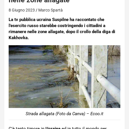
8 Giugno 2023
Marco Spartà
La tv pubblica ucraina Suspilne ha raccontato che
l’esercito russo starebbe costringendo i cittadini a
rimanere nelle zone allagate, dopo il crollo della diga di
Kakhovka.
Strada allagata (Foto da Canva) – Ecoo.it
C’è tanto timore in
Ucraina
ed in tutto il mondo per