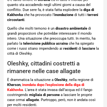
quanto sta accadendo negli ultimi giorni a causa del
conflitto. Due sere fa, è stata fatta esplodere la
diga di
Kakhovka
che ha provocato l’
inondazione
di tutti i
terreni
circostanti
.
Quello che molti temono è un
disastro ambientale
di
grandi proporzioni che potrebbe interessare il mondo
intero. Una situazione che preoccupa tutti. In merito, ha
parlato la
televisione pubblica ucraina
che ha spiegato
come i russi stiano impendendo ai
residenti
di
lasciare
la
città di Oleshky.
Oleshky, cittadini costretti a
rimanere nelle case allagate
È drammatica la situazione a
Oleshky
, nella regione di
Kherson
,
inondata dopo l’esplosione della diga di
Kakhovka
. L’area è stata invasa dall’acqua ed il fango
costringendo
migliaia di persone
a lasciare le proprie
case ormai
allagate
. Purtroppo, però, non è andata così
per molti residenti.