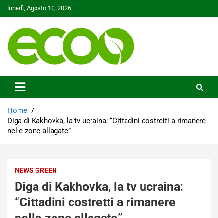
Skip
lunedì, Agosto 10, 2026
to
content
Tutelare il nostro Pianeta è la nostra priorità
Ecoo.it
Home
Diga di Kakhovka, la tv ucraina: “Cittadini costretti a rimanere
nelle zone allagate”
NEWS GREEN
Diga di Kakhovka, la tv ucraina:
“Cittadini costretti a rimanere
nelle zone allagate”