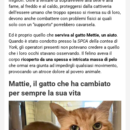
migliori. Oltre a tentare di sopravvivere alla sete e alla
fame, al freddo e al caldo, proteggersi dalla cattiveria
dell’essere umano che troppo spesso si riversa su di loro,
devono anche combattere con problemi fisici ai quali
solo con un “supporto” porrebbero cavarsela.
Ed è proprio quello che
serviva al gatto Mettie, un aiuto
.
Quando è stato condotto presso la
SPCA della contea di
York
, gli operatori presenti non potevano credere a quello
che i loro occhi stavano osservando. Il felino aveva il
corpo
ricoperto da una spessa e intricata massa di pelo
che ormai era giunta ad impedirgli qualsiasi movimento,
provocando un atroce dolore al povero animale.
Mattie, il gatto che ha cambiato
per sempre la sua vita