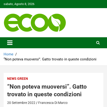
Skip
sabato, Agosto 8, 2026
to
content
Tutelare il nostro Pianeta è la nostra priorità
Ecoo.it
Home
“Non poteva muoversi”. Gatto trovato in queste condizioni
NEWS GREEN
“Non poteva muoversi”. Gatto
trovato in queste condizioni
20 Settembre 2022
Francesca Di Marco