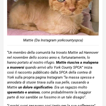
Mattie (Da Instagram yorkcountyspca)
“
Un membro della comunità ha trovato Mattie ad Hannover
nel novembre dello scorso anno e, fortunatamente, lo
hanno portato al nostro rifugio.
Mattie riusciva a malapena
a muoversi
quando arrivò allo York County SPCA
” inizia
così il racconto pubblicato dalla
SPCA della contea di
York
sulla propria pagina Instagram “
la massa spessa e
annodata di stuoie tirava sulla sua pelle, causando a
Mattie
un dolore significativo
. Era un ragazzo molto
spaventato e ansioso
, come probabilmente la maggior
parte di noi sarebbe se fossimo in un tale disagio
“.
“
I nostri cuori pesavano così tanto per la sua sofferenza
”