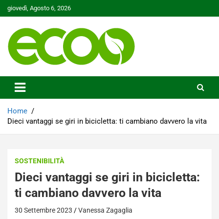
Skip
giovedì, Agosto 6, 2026
to
content
Tutelare il nostro Pianeta è la nostra priorità
Ecoo.it
Home
Dieci vantaggi se giri in bicicletta: ti cambiano davvero la vita
SOSTENIBILITÀ
Dieci vantaggi se giri in bicicletta:
ti cambiano davvero la vita
30 Settembre 2023
Vanessa Zagaglia