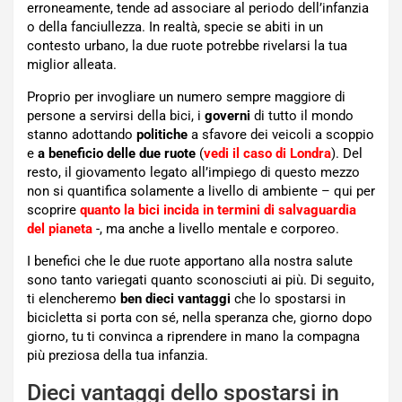
erroneamente, tende ad associare al periodo dell’infanzia
o della fanciullezza. In realtà, specie se abiti in un
contesto urbano, la due ruote potrebbe rivelarsi la tua
miglior alleata.
Proprio per invogliare un numero sempre maggiore di
persone a servirsi della bici, i
governi
di tutto il mondo
stanno adottando
politiche
a sfavore dei veicoli a scoppio
e
a beneficio delle due ruote
(
vedi il caso di Londra
). Del
resto, il giovamento legato all’impiego di questo mezzo
non si quantifica solamente a livello di ambiente – qui per
scoprire
quanto la bici incida in termini di salvaguardia
del pianeta
-, ma anche a livello mentale e corporeo.
I benefici che le due ruote apportano alla nostra salute
sono tanto variegati quanto sconosciuti ai più. Di seguito,
ti elencheremo
ben dieci vantaggi
che lo spostarsi in
bicicletta si porta con sé, nella speranza che, giorno dopo
giorno, tu ti convinca a riprendere in mano la compagna
più preziosa della tua infanzia.
Dieci vantaggi dello spostarsi in