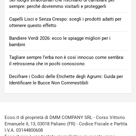
Sei luoghi straordinari che rischiano di cambiare per
sempre: perché dovremmo visitarli e proteggerli
Capelli Lisci e Senza Crespo: scegli i prodotti adatti per
ottenere questo effetto
Bandiere Verdi 2026: ecco le spiagge migliori per i
bambini
Tagliare sempre l’erba non è così innocuo come sembra:
il retroscena che in pochi conoscono
Decifrare i Codici delle Etichette degli Agrumi: Guida per
Identificare le Bucce Non Commestibili
Ecoo.it di proprietà di DMM COMPANY SRL - Corso Vittorio
Emanuele II, 13, 03018 Paliano (FR) - Codice Fiscale e Partita
I.V.A. 03144800608