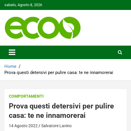
Skip
sabato, Agosto 8, 2026
to
content
Tutelare il nostro Pianeta è la nostra priorità
Ecoo.it
Home
Prova questi detersivi per pulire casa: te ne innamorerai
COMPORTAMENTI
Prova questi detersivi per pulire
casa: te ne innamorerai
14 Agosto 2022
Salvatore Lavino