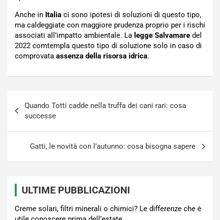
Anche in
Italia
ci sono ipotesi di soluzioni di questo tipo,
ma caldeggiate con maggiore prudenza proprio per i rischi
associati all’impatto ambientale. La
legge Salvamare
del
2022 comtempla questo tipo di soluzione solo in caso di
comprovata
assenza della risorsa idrica
.
Navigazione
Quando Totti cadde nella truffa dei cani rari: cosa
articoli
successe
Gatti, le novità con l’autunno: cosa bisogna sapere
ULTIME PUBBLICAZIONI
Creme solari, filtri minerali o chimici? Le differenze che è
utile conoscere prima dell’estate