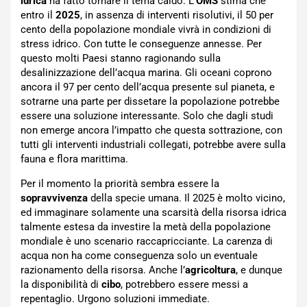
idrica
ha fatto tornare il tema caldo. L’
OMS
stima che
entro il
2025
, in assenza di interventi risolutivi, il 50 per
cento della popolazione mondiale vivrà in condizioni di
stress idrico. Con tutte le conseguenze annesse. Per
questo molti Paesi stanno ragionando sulla
desalinizzazione dell’acqua marina. Gli oceani coprono
ancora il 97 per cento dell’acqua presente sul pianeta, e
sotrarne una parte per dissetare la popolazione potrebbe
essere una soluzione interessante. Solo che dagli studi
non emerge ancora l’impatto che questa sottrazione, con
tutti gli interventi industriali collegati, potrebbe avere sulla
fauna e flora marittima.
Per il momento la priorità sembra essere la
sopravvivenza
della specie umana. Il 2025 è molto vicino,
ed immaginare solamente una scarsità della risorsa idrica
talmente estesa da investire la metà della popolazione
mondiale è uno scenario raccapricciante. La carenza di
acqua non ha come conseguenza solo un eventuale
razionamento della risorsa. Anche l’
agricoltura
, e dunque
la disponibilità di
cibo
, potrebbero essere messi a
repentaglio. Urgono soluzioni immediate.