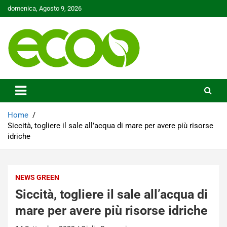
Skip
domenica, Agosto 9, 2026
to
content
Tutelare il nostro Pianeta è la nostra priorità
Ecoo.it
Home
Siccità, togliere il sale all’acqua di mare per avere più risorse
idriche
NEWS GREEN
Siccità, togliere il sale all’acqua di
mare per avere più risorse idriche