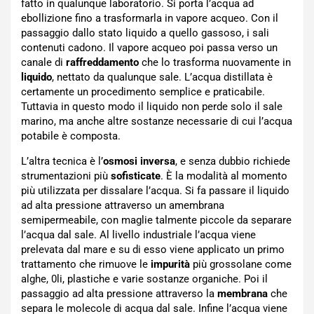
fatto in qualunque laboratorio. Si porta l’acqua ad
ebollizione fino a trasformarla in vapore acqueo. Con il
passaggio dallo stato liquido a quello gassoso, i sali
contenuti cadono. Il vapore acqueo poi passa verso un
canale di
raffreddamento
che lo trasforma nuovamente in
liquido
, nettato da qualunque sale. L’acqua distillata è
certamente un procedimento semplice e praticabile.
Tuttavia in questo modo il liquido non perde solo il sale
marino, ma anche altre sostanze necessarie di cui l’acqua
potabile è composta.
L’altra tecnica è l’
osmosi inversa
, e senza dubbio richiede
strumentazioni più
sofisticate
. È la modalità al momento
più utilizzata per dissalare l’acqua. Si fa passare il liquido
ad alta pressione attraverso un amembrana
semipermeabile, con maglie talmente piccole da separare
l’acqua dal sale. Al livello industriale l’acqua viene
prelevata dal mare e su di esso viene applicato un primo
trattamento che rimuove le
impurità
più grossolane come
alghe, 0li, plastiche e varie sostanze organiche. Poi il
passaggio ad alta pressione attraverso la
membrana
che
separa le molecole di acqua dal sale. Infine l’acqua viene