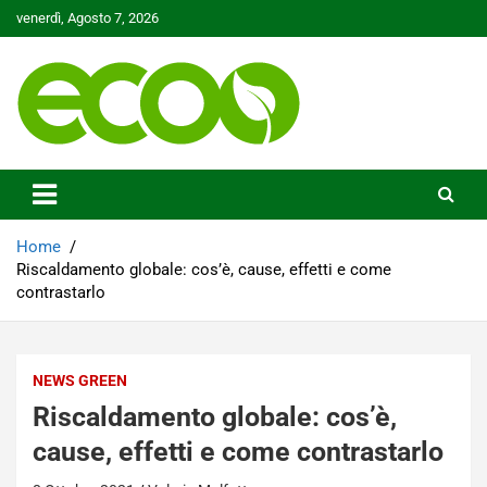
Skip
venerdì, Agosto 7, 2026
to
content
Tutelare il nostro Pianeta è la nostra priorità
Ecoo.it
Home
Riscaldamento globale: cos’è, cause, effetti e come
contrastarlo
NEWS GREEN
Riscaldamento globale: cos’è,
cause, effetti e come contrastarlo