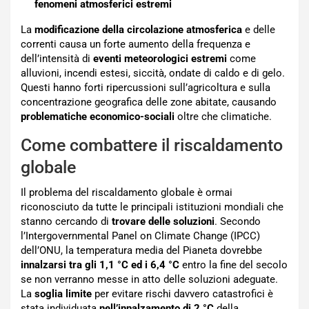
fenomeni atmosferici estremi
La
modificazione della circolazione atmosferica
e delle
correnti causa un forte aumento della frequenza e
dell’intensità di
eventi meteorologici estremi
come
alluvioni, incendi estesi, siccità, ondate di caldo e di gelo.
Questi hanno forti ripercussioni sull’agricoltura e sulla
concentrazione geografica delle zone abitate, causando
problematiche economico-sociali
oltre che climatiche.
Come combattere il riscaldamento
globale
Il problema del riscaldamento globale è ormai
riconosciuto da tutte le principali istituzioni mondiali che
stanno cercando di
trovare delle soluzioni
. Secondo
l’Intergovernmental Panel on Climate Change (IPCC)
dell’ONU, la temperatura media del Pianeta dovrebbe
innalzarsi tra gli 1,1 °C ed i 6,4 °C
entro la fine del secolo
se non verranno messe in atto delle soluzioni adeguate.
La
soglia limite
per evitare rischi davvero catastrofici è
stata individuata
nell’innalzamento di 2 °C
della